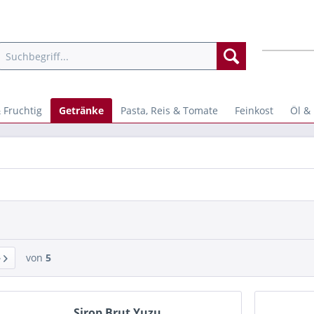
 Fruchtig
Getränke
Pasta, Reis & Tomate
Feinkost
Öl & 
von
5
Sirop Brut Yuzu