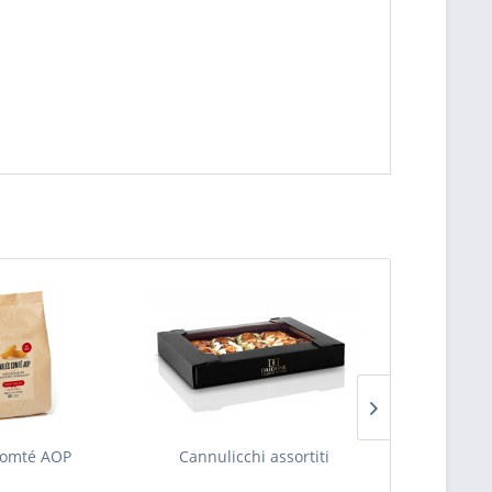
Comté AOP
Cannulicchi assortiti
Grissinetto