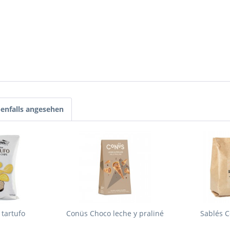
enfalls angesehen
 tartufo
Conüs Choco leche y praliné
Sablés 