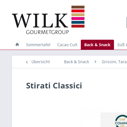
Sommertafel
Cacao Cult
Back & Snack
Süß 
Übersicht
Back & Snack
Grissini, Tara
Stirati Classici