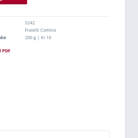
5242
Fratelli Comino
abe
200 g | Ki 10
 PDF