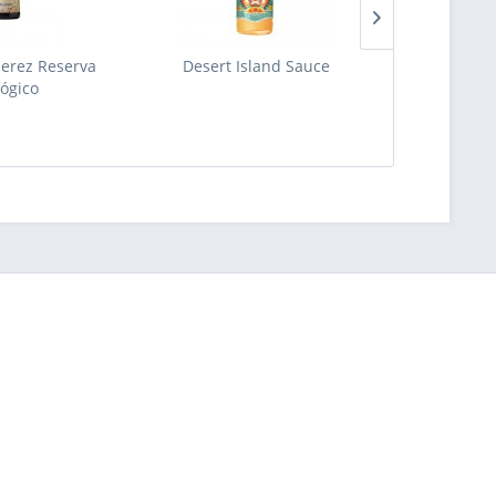
Jerez Reserva
Desert Island Sauce
Azeite Virg
lógico
Es