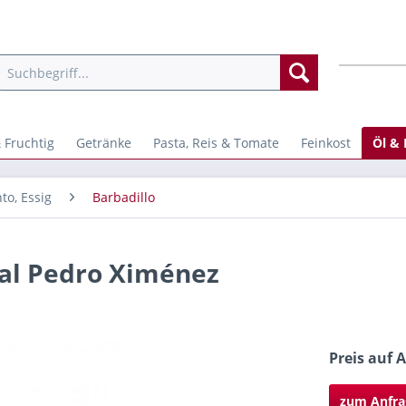
 Fruchtig
Getränke
Pasta, Reis & Tomate
Feinkost
Öl & 
to, Essig
Barbadillo
 al Pedro Ximénez
Preis auf 
zum Anfra