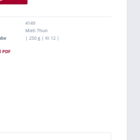
4149
Mieli Thun
abe
| 250 g | Ki 12 |
 PDF