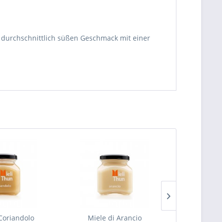
ur durchschnittlich süßen Geschmack mit einer
 Coriandolo
Miele di Arancio
Miele di 