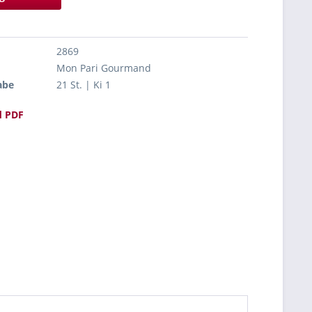
2869
Mon Pari Gourmand
abe
21 St. | Ki 1
 PDF