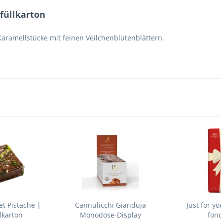
füllkarton
 Karamellstücke mit feinen Veilchenblütenblättern.
t Pistache |
Cannulicchi Gianduja
Just for y
lkarton
Monodose-Display
fon