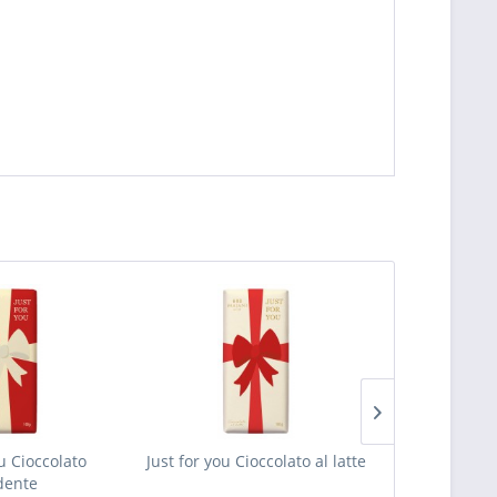
ou Cioccolato
Just for you Cioccolato al latte
Danke merci 
dente
al