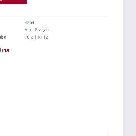
4264
Alpe Pragas
abe
70 g | Ki 12
 PDF