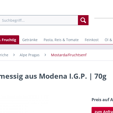
 Fruchtig
Getränke
Pasta, Reis & Tomate
Feinkost
Öl &
riche
Alpe Pragas
Mostarda/Fruchtsenf
essig aus Modena I.G.P. | 70g
Preis auf 
zum Anfra