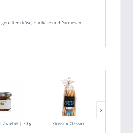
g gereiftem Käse, Hartkäse und Parmesan.
l-Zwiebel | 70 g
Grissini Classici
Patati