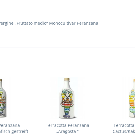
 vergine „Fruttato medio“ Monocultivar Peranzana
Peranzana-
Terracotta Peranzana
Terracott
isch gestreift
„Aragosta “
Cactus/Kak