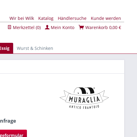
Wir bei Wilk
Katalog
Händlersuche
Kunde werden
Merkzettel (
0
)
Mein Konto
Warenkorb
0,00 €
Essig
Wurst & Schinken
Anfrage
geformular