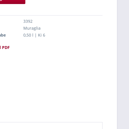
3392
Muraglia
abe
0,50 l | Ki 6
 PDF