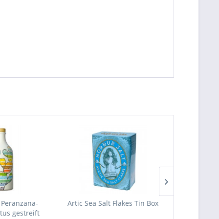
a Peranzana-
Artic Sea Salt Flakes Tin Box
Terracot
tus gestreift
Acr