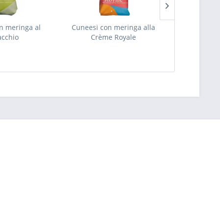
n meringa al
Cuneesi con meringa alla
Cuneesi con 
acchio
Crème Royale