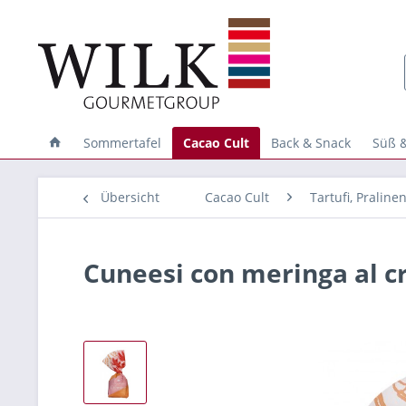
Sommertafel
Cacao Cult
Back & Snack
Süß &
Übersicht
Cacao Cult
Tartufi, Pralin
Cuneesi con meringa al 