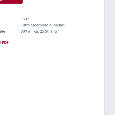
1602
Tutto Cioccolato di Melice
abe
500 g | ca. 25 St. | Ki 1
 PDF