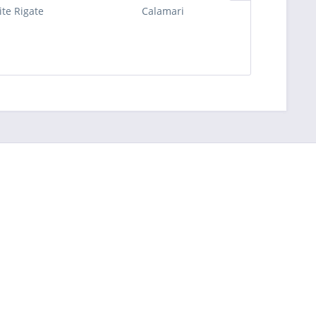
ite Rigate
Calamari
Pa